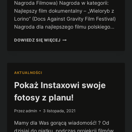
Nagroda Filmowa) Nagroda w kategorii:
Najlepszy film dokumentalny – „Wieloryb z
Lorino” (Docs Against Gravity Film Festival)
Nagroda dla najlepszego filmu polskiego…
JURY
DOWIEDZ SIĘ WIĘCEJ
JUBILEUSZOWEJ
10.EDYCJI
48HFP
WARSZAWA
AKTUALNOŚCI
Pokaż Instaxowi swoje
fotosy z planu!
Przez
admin
3 listopada, 2021
Mamy dla Was gorącą wiadomość! ? Od
dzisiaj do piątku, podczas projekcji filmów,