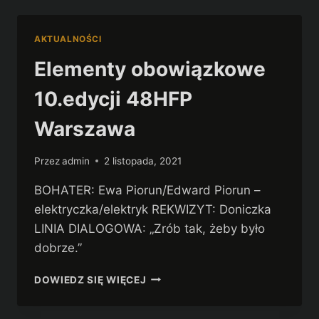
WARSZAWA
W
KINIE
AKTUALNOŚCI
ELEKTRONIK
Elementy obowiązkowe
10.edycji 48HFP
Warszawa
Przez
admin
2 listopada, 2021
BOHATER: Ewa Piorun/Edward Piorun –
elektryczka/elektryk REKWIZYT: Doniczka
LINIA DIALOGOWA: „Zrób tak, żeby było
dobrze.”
ELEMENTY
DOWIEDZ SIĘ WIĘCEJ
OBOWIĄZKOWE
10.EDYCJI