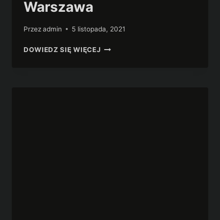
Warszawa
Przez
admin
5 listopada, 2021
GALA
DOWIEDZ SIĘ WIĘCEJ
10.EDYCJI
48HFP
WARSZAWA