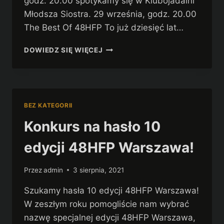
godz. 20.00 spotykamy się w Klubojadalni
Młodsza Siostra. 29 września, godz. 20.00
The Best Of 48HFP To już dziesięć lat…
MEET&GREET
DOWIEDZ SIĘ WIĘCEJ
JUBILEUSZOWEJ
EDYCJI
48HFP
WARSZAWA
BEZ KATEGORII
Konkurs na hasło 10
edycji 48HFP Warszawa!
Przez
admin
3 sierpnia, 2021
Szukamy hasła 10 edycji 48HFP Warszawa!
W zeszłym roku pomogliście nam wybrać
nazwę specjalnej edycji 48HFP Warszawa,