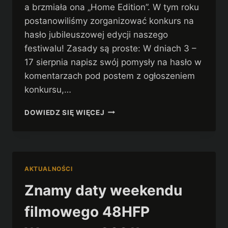
a brzmiała ona „Home Edition”. W tym roku
postanowiliśmy zorganizować konkurs na
hasło jubileuszowej edycji naszego
festiwalu! Zasady są proste: W dniach 3 –
17 sierpnia napisz swój pomysły na hasło w
komentarzach pod postem z ogłoszeniem
konkursu,…
KONKURS
DOWIEDZ SIĘ WIĘCEJ
NA
HASŁO
10
EDYCJI
48HFP
AKTUALNOŚCI
WARSZAWA!
Znamy daty weekendu
filmowego 48HFP