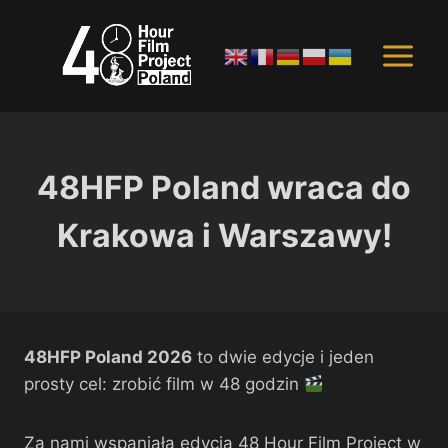
Przejdź
do
treści
48HFP Poland wraca do
Krakowa i Warszawy!
48HFP Poland 2026
to dwie edycje i jeden
prosty cel: zrobić film w 48 godzin
Za nami wspaniała edycja 48 Hour Film Project w