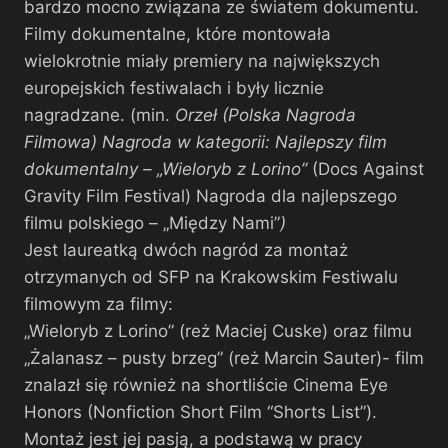
bardzo mocno związana ze światem dokumentu.
Filmy dokumentalne, które montowała
wielokrotnie miały premiery na największych
europejskich festiwalach i były licznie
nagradzane. (min.
Orzeł (Polska Nagroda
Filmowa) Nagroda w kategorii: Najlepszy film
dokumentalny – „Wieloryb z Lorino”
(Docs Against
Gravity Film Festival) Nagroda dla najlepszego
filmu polskiego – „Między Nami”
)
Jest laureatką dwóch nagród za montaż
otrzymanych od SFP na Krakowskim Festiwalu
filmowym za filmy:
„Wieloryb z Lorino” (reż Maciej Cuske) oraz filmu
„Żalanasz – pusty brzeg” (reż Marcin Sauter)- film
znalazł się również na shortliście Cinema Eye
Honors (Nonfiction Short Film “Shorts List”).
Montaż jest jej pasją, a podstawą w pracy