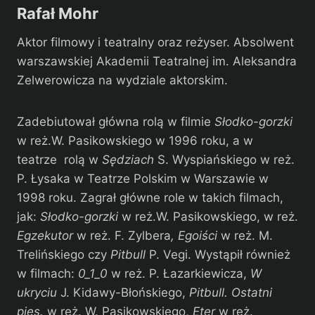
Rafał Mohr
Aktor filmowy i teatralny oraz reżyser. Absolwent
warszawskiej Akademii Teatralnej im. Aleksandra
Zelwerowicza na wydziale aktorskim.
Zadebiutował główna rolą w filmie
Słodko-gorzki
w reż.W. Pasikowskiego w 1996 roku, a w
teatrze
rolą w
Sędziach
S. Wyspiańskiego w reż.
P. Łysaka w Teatrze Polskim w Warszawie w
1998 roku.
Zagrał główne role w takich filmach,
jak:
Słodko-gorzki
w reż.W. Pasikowskiego,
w reż.
Egzekutor
w reż. F. Zylbera
, Egoiści
w reż. M.
Trelińskiego czy
Pitbull
P. Vegi. Wystąpił również
w filmach:
0_1_0
w reż. P. Łazarkiewicza,
W
ukryciu
J. Kidawy-Błońskiego,
Pitbull. Ostatni
pies.
w reż. W. Pasikowskiego,
Eter
w reż.