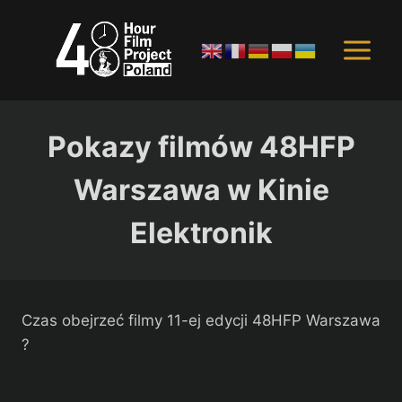
Przejdź
do
treści
Pokazy filmów 48HFP
Warszawa w Kinie
Elektronik
Czas obejrzeć filmy 11-ej edycji 48HFP Warszawa
?