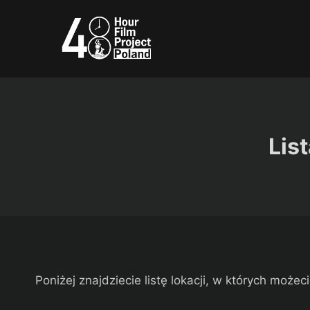
Przejdź
do
treści
Lis
Poniżej znajdziecie listę lokacji, w których moż