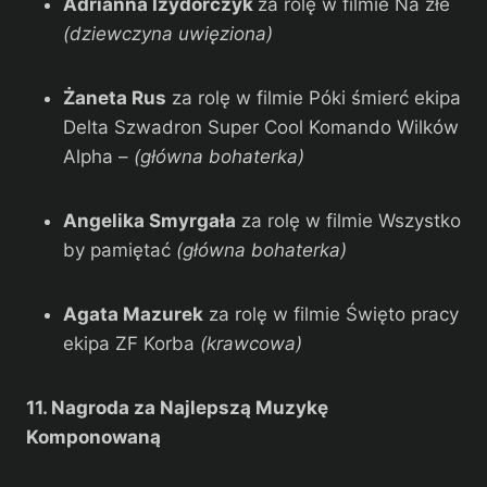
Adrianna Izydorczyk
za rolę w filmie Na złe
(dziewczyna uwięziona)
Żaneta Rus
za rolę w filmie Póki śmierć ekipa
Delta Szwadron Super Cool Komando Wilków
Alpha –
(główna bohaterka)
Angelika Smyrgała
za rolę w filmie Wszystko
by pamiętać
(główna bohaterka)
Agata Mazurek
za rolę w filmie Święto pracy
ekipa ZF Korba
(krawcowa)
11. Nagroda za Najlepszą Muzykę
Komponowaną