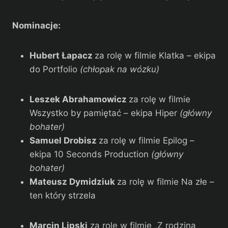
Nominacje:
Hubert Łapacz
za rolę w filmie Klatka – ekipa
do Portfolio
(chłopak na wózku)
Leszek Abrahamowicz
za rolę w filmie
Wszystko by pamiętać – ekipa Hiper
(główny
bohater)
Samuel Drobisz
za rolę w filmie Epilog –
ekipa 10 Seconds Production
(główny
bohater)
Mateusz Dymidziuk
za rolę w filmie Na złe –
ten który strzela
Marcin Lipski
za rolę w filmie „Z rodziną